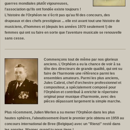
guerres mondiales plutôt vigoureuses,
l'association qu'ils ont fondée existe toujours !
L'histoire de l'Orphéon ne s'écrit pas qu'au fil des concours, des
drapeaux et des chefs prestigieux ... elle est avant tout une histoire de
musiciens, d'hommes et (depuis les années 1970 seulement !) de
femmes qui ont su faire en sorte que l'aventure musicale se renouvelle
sans cesse.
Commençons tout de même par nos glorieux
anciens. L'Orphéon a eu la chance de voir à sa
tête des directeurs de grande qualité, qui ont su
faire de l'harmonie une référence parmi les
ensembles amateurs. Parmi les plus anciens,
Jules Cabrol, chef d'orchestre professionnel et
compositeur, a spécialement composé pour
l'Orphéon et contribué à enrichir le répertoire
original pour musique d'harmonie, avec des
pièces dépassant largement la simple marche.
Plus récemment, Julien Werlen a su mener l'Orphéon dans les plus
hautes sphères, l'aboutissement étant le premier prix obtenu en 1959 au
concours international de Bree (Belgique) avec un "Rienzi" resté dans
les annales. Wagner, quand tu nous tiens !