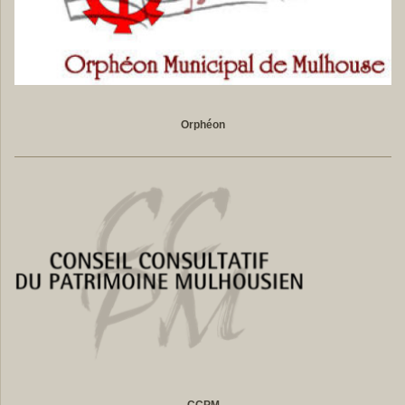
Orphéon
CCPM